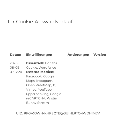
Ihr Cookie-Auswahlverlauf:
Datum
Einwilligungen
Änderungen
Version
2026-
Essenziell
:
Borlabs
1
08-09
Cookie
,
Wordfence
07:17:20
Externe Medien
:
Facebook
,
Google
Maps
,
Instagram
,
OpenStreetMap
,
X
,
Vimeo
,
YouTube
,
upperbooking
,
Google
reCAPTCHA
,
Wistia
,
Bunny Stream
UID: RFOAXJWH-KHRSQTEQ-3UIHLRTO-IWDHIM7V