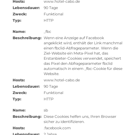
Hosts:
www.hotel-cabo.de
Lebensdauer:
90 Tage
Zweck:
Funktional
Typ:
HTTP
Name:
_fbc
Beschreibung:
Wenn eine Anzeige auf Facebook
angeklickt wird, enthält der Link manchmal
einen fbclid-Abfrageparameter. Wenn die
Ziel-Website ein Meta-Pixel hat, das
Erstanbieter-Cookies verwendet, speichert
das Pixel den Abfrageparameter fbclid
automatisch in einem _fbc-Cookie für diese
Website.
Hosts:
www.hotel-cabo.de
Lebensdauer:
90 Tage
Zweck:
Funktional
Typ:
HTTP
Name:
sb
Beschreibung:
Diese Cookies helfen uns, Ihren Browser
sicher zu identifizieren.
Hosts:
.facebook.com
Lebensdauer:
2 Jahre